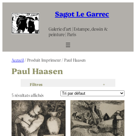
Aller
au
Sagot Le Garrec
contenu
Galerie d’art | Estampe, dessin &
peinture | Paris
Accueil
/ Produit Imprimeur / Paul Haasen
Paul Haasen
Filtres
+
5 résultats affichés