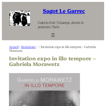
Aller
au
Sagot Le Garrec
contenu
Galerie d’art | Estampe, dessin &
peinture | Paris
Accueil
/
Invitations
/
/ Invitation expo in illo tempore – Gabriela
Morawetz
Invitation expo in illo tempore –
Gabriela Morawetz