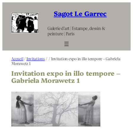
Aller
au
Sagot Le Garrec
contenu
Galerie d’art | Estampe, dessin &
peinture | Paris
Accueil
/
Invitations
/
/ Invitation expo in illo tempore – Gabriela
Morawetz 1
Invitation expo in illo tempore –
Gabriela Morawetz 1