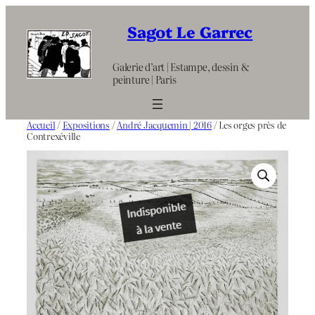
Aller
au
Sagot Le Garrec
contenu
Galerie d’art | Estampe, dessin &
peinture | Paris
Accueil
/
Expositions
/
André Jacquemin | 2016
/ Les orges près de
Contrexéville