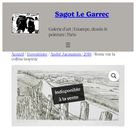
Aller
au
Sagot Le Garrec
contenu
Galerie d’art | Estampe, dessin &
peinture | Paris
Accueil
/
Expositions
/
André Jacquemin | 2016
/ Route sur la
colline inspirée