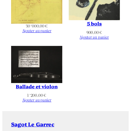
Japon
Support | Papier
5 bols
30 ‘000.00
€
290
Hauteur de l’oeuvre (mm)
Ajouter au panier
900.00
€
Ajouter au panier
128
Largeur de l’oeuvre (mm)
Hauteur du Support |
379
Papier (mm)
Largeur du Support |
203
Papier (mm)
Ballade et violon
Bouvet 27
Référence bibliographique
1 ‘200.00
€
Ajouter au panier
Définitif
État
20 épreuves
Tirage
Sagot Le Garrec