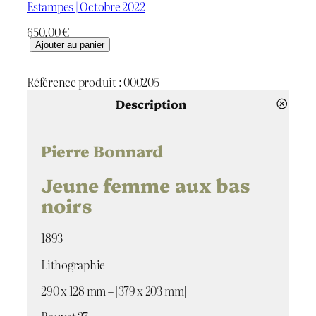
Estampes | Octobre 2022
650.00
€
q
Ajouter au panier
u
a
Référence produit :
000205
n
t
Description
i
t
é
Pierre Bonnard
d
e
Jeune femme aux bas
J
noirs
e
u
n
1893
e
Lithographie
f
e
290 x 128 mm – [379 x 203 mm]
m
m