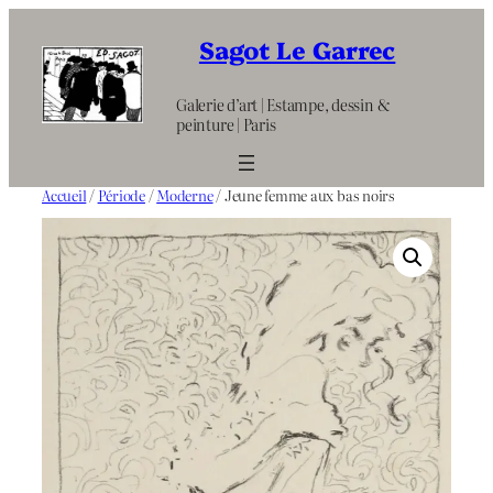
Aller
au
Sagot Le Garrec
contenu
Galerie d’art | Estampe, dessin &
peinture | Paris
Accueil
/
Période
/
Moderne
/ Jeune femme aux bas noirs