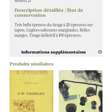
Bouvet 27
e
a
Description détaillée | État de
u
conservation
x
b
Très belle épreuve du tirage à 20 épreuves sur
a
japon. Légères salissures marginales. Belles
s
marges. Tirage définitif à 100 épreuves.
n
o
i
Informations supplémentaires
r
s
Produits similaires
Attributs
Valeur
Pierre Bonnard
Artiste
Jeune femme aux bas
Titre
noirs
1893
Date
Lithographie
Technique