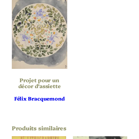
1886
Date
Eau-forte
Technique
Parchemin
Support | Papier
Hauteur de
253
l’oeuvre (mm)
Largeur de
204
l’oeuvre (mm)
Projet pour un
décor d’assiette
Hauteur du
425
Support | Papier
(mm)
Félix Bracquemond
Largeur du
301
Support | Papier
(mm)
Référence
Beraldi 798
bibliographique
Produits similaires
Définitif
État