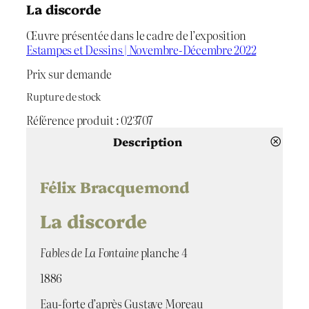
La discorde
Œuvre présentée dans le cadre de l’exposition
Estampes et Dessins | Novembre-Décembre 2022
Prix sur demande
Rupture de stock
Référence produit :
023707
Description
Félix Bracquemond
La discorde
Fables de La Fontaine
planche 4
1886
Eau-forte d’après Gustave Moreau