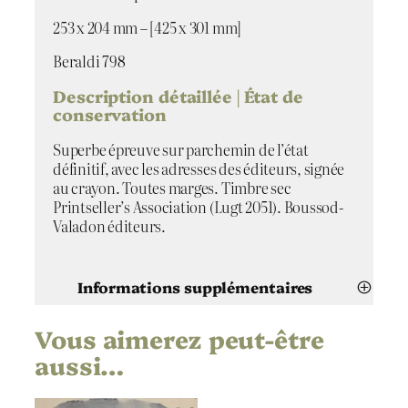
253 x 204 mm – [425 x 301 mm]
Beraldi 798
Description détaillée | État de
conservation
Superbe épreuve sur parchemin de l’état
définitif, avec les adresses des éditeurs, signée
au crayon. Toutes marges. Timbre sec
Printseller’s Association (Lugt 2051). Boussod-
Valadon éditeurs.
Informations supplémentaires
Vous aimerez peut-être
Attributs
Valeur
Félix Bracquemond
Artiste
aussi…
La discorde
Titre