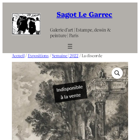
Aller
au
Sagot Le Garrec
contenu
Galerie d’art | Estampe, dessin &
peinture | Paris
Accueil
/
Expositions
/
Semaine | 2022
/ La discorde