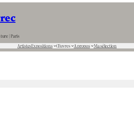
rrec
ture | Paris
Artistes
Expositions
Œuvres
A propos
Ma sélection