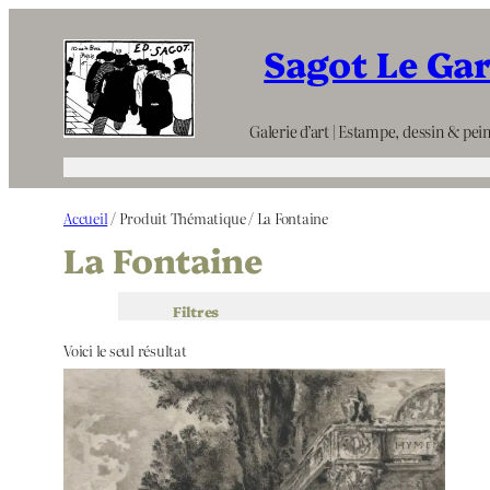
Aller
Sagot Le Ga
au
contenu
Galerie d’art | Estampe, dessin & pein
Accueil
/ Produit Thématique / La Fontaine
La Fontaine
Filtres
Voici le seul résultat