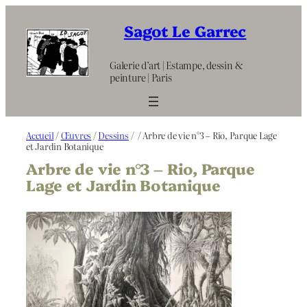
Aller
au
Sagot Le Garrec
contenu
Galerie d’art | Estampe, dessin &
peinture | Paris
Accueil
/
Œuvres
/
Dessins
/
/ Arbre de vie n°3 – Rio, Parque Lage
et Jardin Botanique
Arbre de vie n°3 – Rio, Parque
Lage et Jardin Botanique