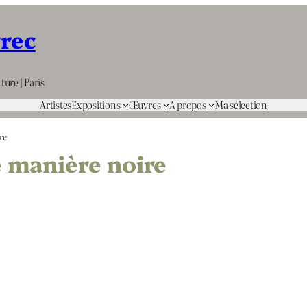
rrec
ture | Paris
Artistes
Expositions
Œuvres
A propos
Ma sélection
re
e manière noire