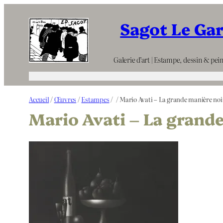
Aller
Sagot Le Ga
au
contenu
Galerie d’art | Estampe, dessin & pein
Accueil
/
Œuvres
/
Estampes
/
/ Mario Avati – La grande manière noi
Mario Avati – La grand