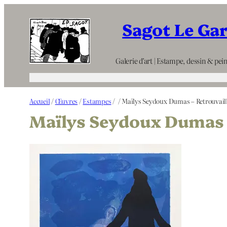
Aller
Sagot Le Ga
au
contenu
Galerie d’art | Estampe, dessin & pein
Accueil
/
Œuvres
/
Estampes
/
/ Maïlys Seydoux Dumas – Retrouvail
Maïlys Seydoux Dumas 