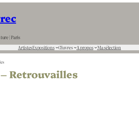
rrec
ture | Paris
Artistes
Expositions
Œuvres
A propos
Ma sélection
les
– Retrouvailles