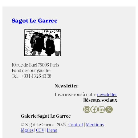
Sagot Le Garrec
10 rue de Buci 75006 Paris
Fond de cour gauche
Tel. : +33 1 43 26 43 38
Newsletter
Inscrivez-vous à notre
newsletter
Réseaux sociaux
Instagram
Facebook
LinkedIn
X
Galerie Sagot Le Garrec
© Sagot Le Garrec | 2025 |
Contact
|
Mentions
légales
|
CGV
|
Liens