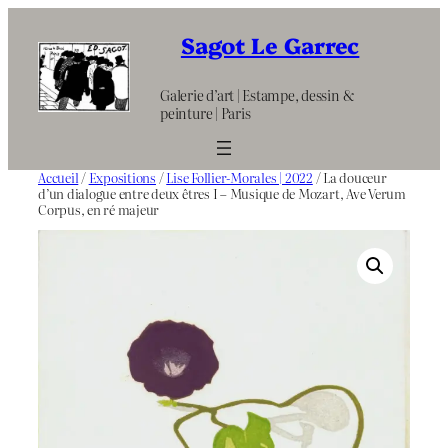
Aller
au
Sagot Le Garrec
contenu
Galerie d’art | Estampe, dessin &
peinture | Paris
Accueil
/
Expositions
/
Lise Follier-Morales | 2022
/ La douceur
d’un dialogue entre deux êtres I – Musique de Mozart, Ave Verum
Corpus, en ré majeur