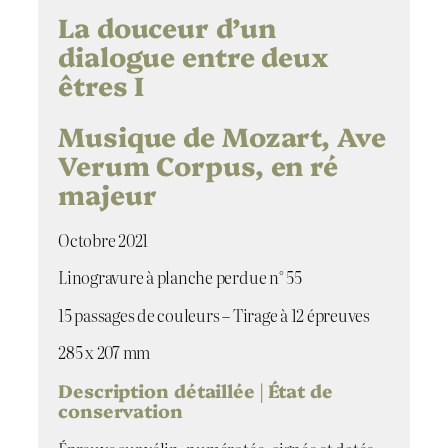
d
La douceur d’un
e
dialogue entre deux
L
êtres I
a
d
o
Musique de Mozart, Ave
u
Verum Corpus, en ré
c
e
majeur
u
r
Octobre 2021
d
'
Linogravure à planche perdue n° 55
u
n
15 passages de couleurs – Tirage à 12 épreuves
d
i
285 x 207 mm
a
Description détaillée | État de
l
conservation
o
g