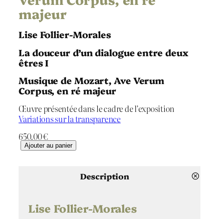
majeur
Lise Follier-Morales
La douceur d’un dialogue entre deux
êtres I
Musique de Mozart, Ave Verum
Corpus, en ré majeur
Œuvre présentée dans le cadre de l’exposition
Variations sur la transparence
650.00
€
q
Ajouter au panier
u
a
n
Description
t
i
t
Lise Follier-Morales
é