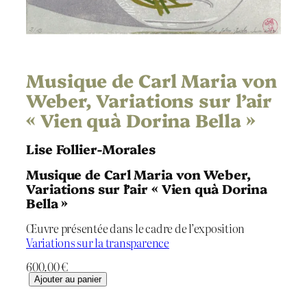
Musique de Carl Maria von
Weber, Variations sur l’air
« Vien quà Dorina Bella »
Lise Follier-Morales
Musique de Carl Maria von Weber,
Variations sur l’air « Vien quà Dorina
Bella »
Œuvre présentée dans le cadre de l’exposition
Variations sur la transparence
600.00
€
q
Ajouter au panier
u