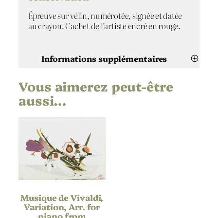
a
Épreuve sur vélin, numérotée, signée et datée
r
au crayon. Cachet de l’artiste encré en rouge.
i
a
v
o
Informations supplémentaires
n
W
Vous aimerez peut-être
Attributs
Valeur
e
Lise Follier-Morales
Artiste
aussi…
b
e
Musique de Carl Maria von
r
Weber, Variations sur l’air « Vien
Titre
quà Dorina Bella »
,
V
a
2020
Date
r
i
Linogravure
Technique
a
t
Musique de Vivaldi,
i
Vélin
Support | Papier
Variation, Arr. for
o
piano from