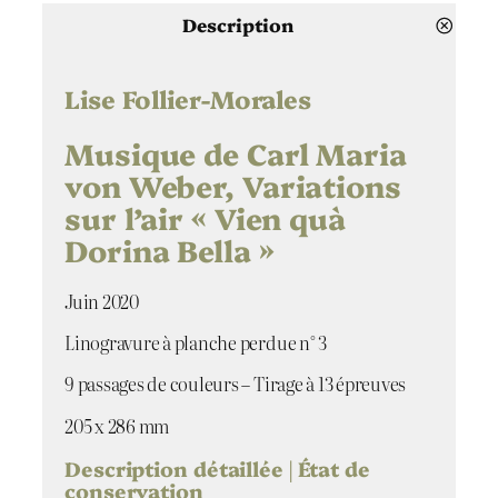
a
n
Description
t
i
t
Lise Follier-Morales
é
d
Musique de Carl Maria
e
von Weber, Variations
M
sur l’air « Vien quà
u
s
Dorina Bella »
i
q
Juin 2020
u
e
Linogravure à planche perdue n° 3
d
e
9 passages de couleurs – Tirage à 13 épreuves
C
a
205 x 286 mm
r
l
Description détaillée | État de
conservation
M