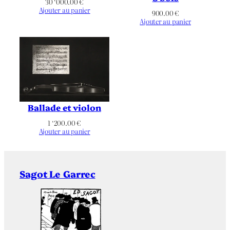
i
30 ‘000.00
€
n
Ajouter au panier
900.00
€
Non applicable
Publication
a
Ajouter au panier
B
Couleurs
Chromie
e
l
l
Paysage
Orientation
a
»
Coupe
,
Délicatesse
,
Émotion
,
Figuratif
,
Fleur
,
Musique
,
Thématique
Transparence
,
Variations
,
Verre
Ballade et violon
1 ‘200.00
€
Ajouter au panier
Sagot Le Garrec