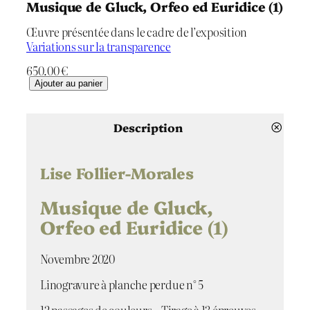
Musique de Gluck, Orfeo ed Euridice (1)
Œuvre présentée dans le cadre de l’exposition
Variations sur la transparence
650.00
€
q
Ajouter au panier
u
a
n
Description
t
i
t
Lise Follier-Morales
é
d
Musique de Gluck,
e
Orfeo ed Euridice (1)
M
u
s
Novembre 2020
i
Linogravure à planche perdue n° 5
q
u