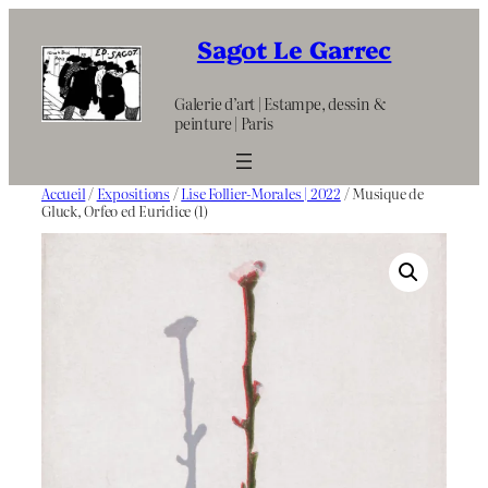
Aller
au
Sagot Le Garrec
contenu
Galerie d’art | Estampe, dessin &
peinture | Paris
Accueil
/
Expositions
/
Lise Follier-Morales | 2022
/ Musique de
Gluck, Orfeo ed Euridice (1)