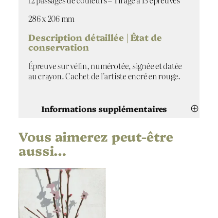
12 passages de couleurs – Tirage à 13 épreuves
e
d
286 x 206 mm
e
G
Description détaillée | État de
l
conservation
u
c
Épreuve sur vélin, numérotée, signée et datée
k
au crayon. Cachet de l’artiste encré en rouge.
,
O
r
Informations supplémentaires
f
e
Vous aimerez peut-être
Attributs
Valeur
o
Lise Follier-Morales
Artiste
e
aussi…
d
Musique de Gluck, Orfeo ed
E
Titre
Euridice (1)
u
r
2020
Date
i
d