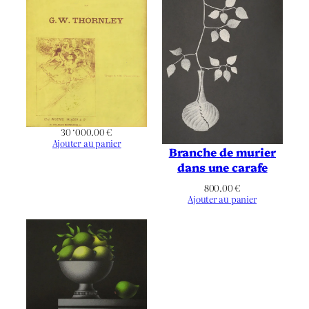
Par l’artiste
Imprimeur
Non applicable
Éditeur
Non applicable
Publication
Couleurs
Chromie
30 ‘000.00
€
Ajouter au panier
Branche de murier
Portrait
Orientation
dans une carafe
Délicatesse
,
Émotion
,
Figuratif
,
800.00
€
Fleur
,
Musique
,
Transparence
,
Thématique
Ajouter au panier
Variations
,
Vase