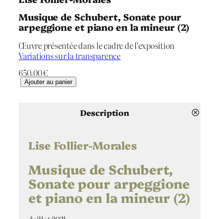
Musique de Schubert, Sonate pour
arpeggione et piano en la mineur (2)
Œuvre présentée dans le cadre de l’exposition
Variations sur la transparence
650.00
€
q
Ajouter au panier
u
a
n
Description
t
i
t
Lise Follier-Morales
é
d
Musique de Schubert,
e
Sonate pour arpeggione
M
et piano en la mineur (2)
u
s
i