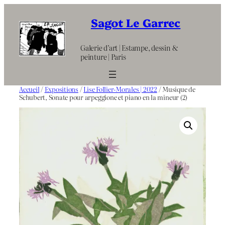
Aller
au
Sagot Le Garrec
contenu
Galerie d’art | Estampe, dessin &
peinture | Paris
Accueil
/
Expositions
/
Lise Follier-Morales | 2022
/ Musique de
Schubert, Sonate pour arpeggione et piano en la mineur (2)