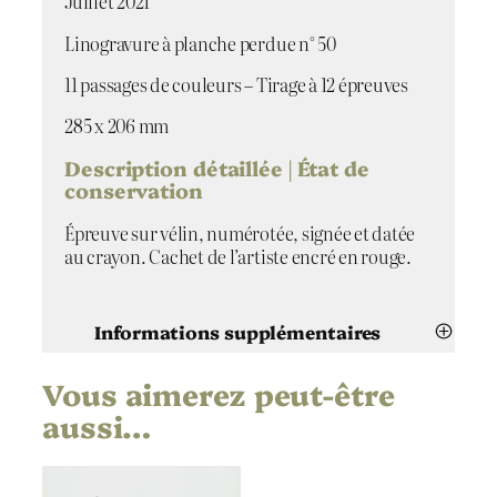
Juillet 2021
q
u
Linogravure à planche perdue n° 50
e
d
11 passages de couleurs – Tirage à 12 épreuves
e
285 x 206 mm
S
c
Description détaillée | État de
h
conservation
u
b
Épreuve sur vélin, numérotée, signée et datée
e
au crayon. Cachet de l’artiste encré en rouge.
r
t
,
Informations supplémentaires
S
o
n
Vous aimerez peut-être
Attributs
Valeur
Lise Follier-Morales
Artiste
a
aussi…
t
e
Musique de Schubert, Sonate pour
arpeggione et piano en la mineur
Titre
p
(2)