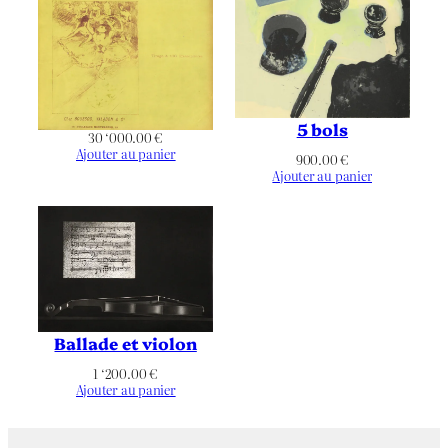
Non applicable
Imprimeur
Référence
Non applicable
bibliographique
5 bols
30 ‘000.00
€
Noir & Blanc
Chromie
Ajouter au panier
900.00
€
Ajouter au panier
Architecture
,
Cathédrale
,
Détail
,
Figuratif
,
Gargouille
,
Notre Dame
Thématique
de Paris
,
Paris
,
Stryge
,
Vue
panoramique
Ballade et violon
1 ‘200.00
€
Ajouter au panier