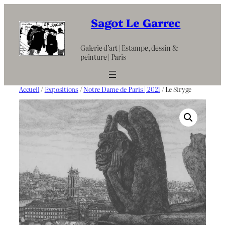
Aller
au
Sagot Le Garrec
contenu
Galerie d’art | Estampe, dessin &
peinture | Paris
Accueil
/
Expositions
/
Notre Dame de Paris | 2021
/ Le Stryge