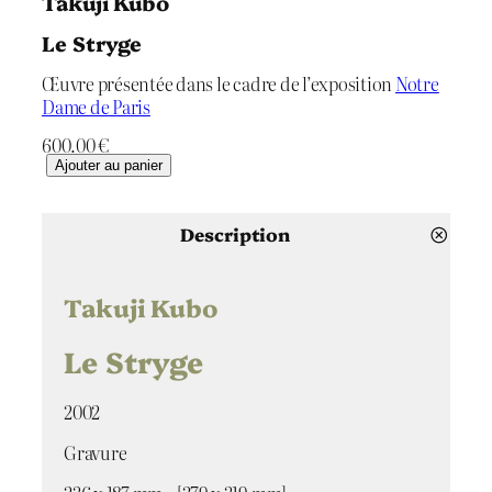
Takuji Kubo
Le Stryge
Œuvre présentée dans le cadre de l’exposition
Notre
Dame de Paris
600.00
€
q
Ajouter au panier
u
a
n
Description
t
i
t
Takuji Kubo
é
d
Le Stryge
e
L
2002
e
S
Gravure
t
r