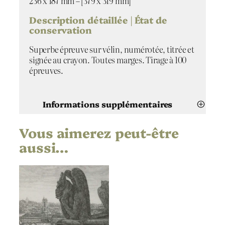
236 x 187 mm – [379 x 319 mm]
y
g
Description détaillée | État de
e
conservation
Superbe épreuve sur vélin, numérotée, titrée et
signée au crayon. Toutes marges. Tirage à 100
épreuves.
Informations supplémentaires
Vous aimerez peut-être
Attributs
Valeur
Takuji Kubo
Artiste
aussi…
Le Stryge
Titre
2002
Date
Gravure
Technique