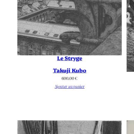
Le Stryge
Takuji Kubo
600.00
€
Ajouter au panier