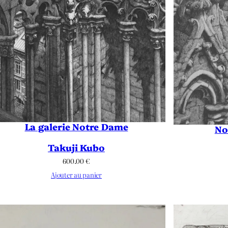
La galerie Notre Dame
No
Takuji Kubo
600.00
€
Ajouter au panier