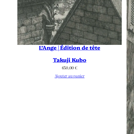
L’Ange | Édition de tête
Takuji Kubo
650.00
€
Ajouter au panier