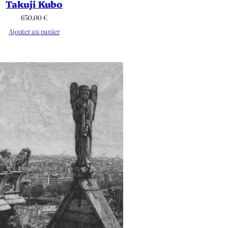
Takuji Kubo
650.00
€
Ajouter au panier