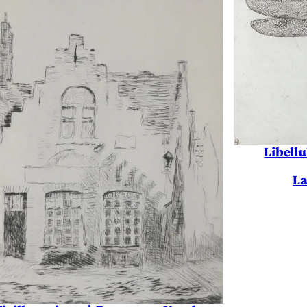
Libell
La