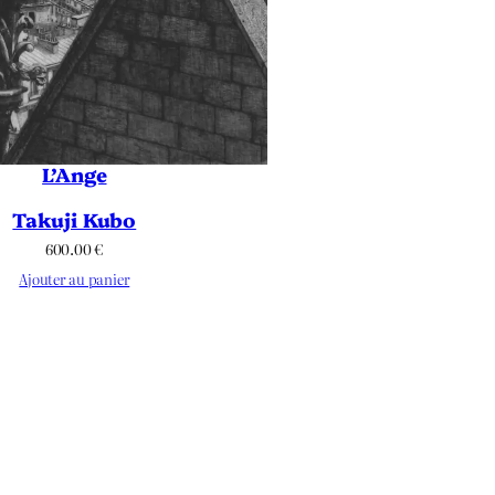
L’Ange
Takuji Kubo
600.00
€
Ajouter au panier