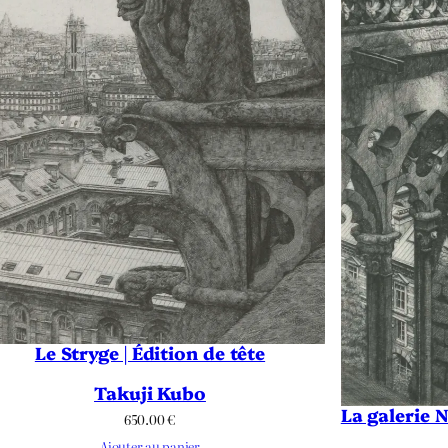
Le Stryge | Édition de tête
Takuji Kubo
La galerie 
650.00
€
Ajouter au panier