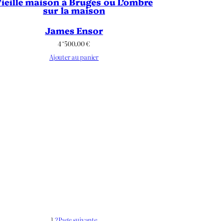
ieille maison à Bruges ou L’ombre
sur la maison
James Ensor
4 ‘500.00
€
Ajouter au panier
1
2
Page suivante