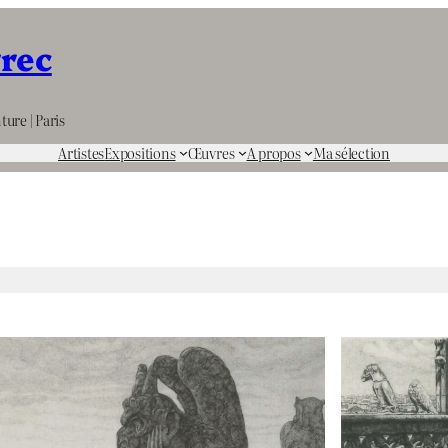
rrec
ture | Paris
Artistes
Expositions
Œuvres
A propos
Ma sélection