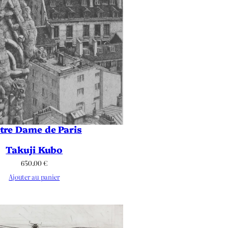
tre Dame de Paris
Takuji Kubo
650.00
€
Ajouter au panier