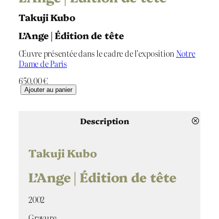
Takuji Kubo
L’Ange | Édition de tête
Œuvre présentée dans le cadre de l’exposition
Notre
Dame de Paris
650.00
€
q
Ajouter au panier
u
a
n
Description
t
i
t
Takuji Kubo
é
d
L’Ange | Édition de tête
e
L
2002
'
A
Gravure