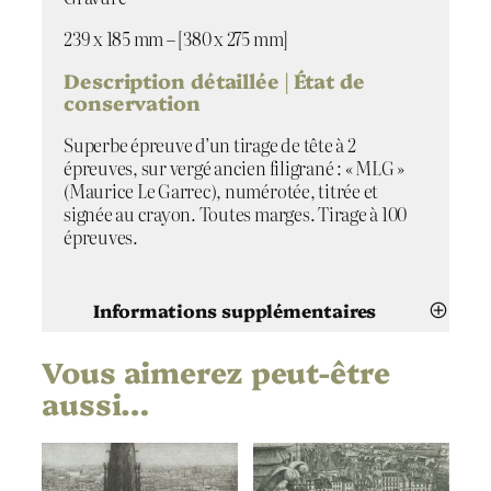
n
g
239 x 185 mm – [380 x 275 mm]
e
|
Description détaillée | État de
É
conservation
d
Superbe épreuve d’un tirage de tête à 2
i
épreuves, sur vergé ancien filigrané : « MLG »
t
(Maurice Le Garrec), numérotée, titrée et
i
signée au crayon. Toutes marges. Tirage à 100
o
épreuves.
n
d
e
t
Informations supplémentaires
ê
t
Vous aimerez peut-être
Attributs
Valeur
e
Takuji Kubo
Artiste
aussi…
L'Ange
Titre