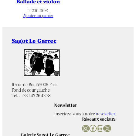
Ballade et violon
1 ‘200.00
€
Ajouter au panier
Sagot Le Garrec
10 rue de Buci 75006 Paris
Fond de cour gauche
Tel. : +33 1 43 26 43 38
Newsletter
Inscrivez-vous à notre
newsletter
Réseaux sociaux
Instagram
Facebook
LinkedIn
X
Galerie Sagot Le Garrec