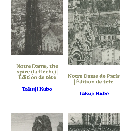
2002
Date
Gravure
Technique
Vergé ancien
Support | Papier
Hauteur de
239
l’oeuvre (mm)
Largeur de
185
l’oeuvre (mm)
Notre Dame, the
spire (la flèche) |
Hauteur du
Notre Dame de Paris
380
Support | Papier
Édition de tête
(mm)
| Édition de tête
Largeur du
Takuji Kubo
275
Support | Papier
Takuji Kubo
(mm)
Portrait
Orientation
Définitif
État