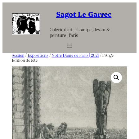
Aller
au
Sagot Le Garrec
contenu
Galerie d’art | Estampe, dessin &
peinture | Paris
Accueil
/
Expositions
/
Notre Dame de Paris | 2021
/ L’Ange |
Édition de tête