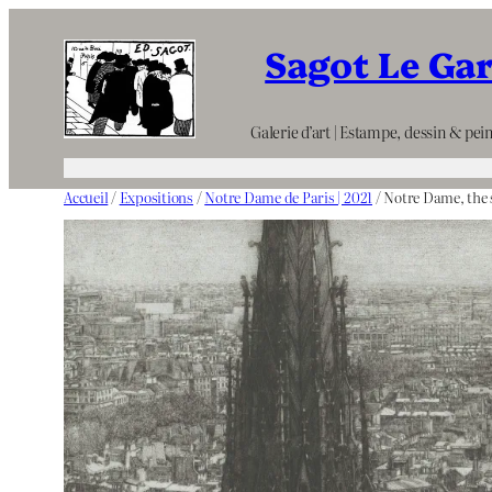
Aller
Sagot Le Ga
au
contenu
Galerie d’art | Estampe, dessin & pein
Accueil
/
Expositions
/
Notre Dame de Paris | 2021
/ Notre Dame, the sp