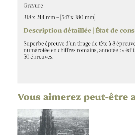
Gravure
318 x 244 mm – [547 x 380 mm]
Description détaillée | État de con
Superbe épreuve d’un tirage de tête à 8 épreuves
numérotée en chiffres romains, annotée : « éditio
50 épreuves.
Vous aimerez peut-être 
Attributs
Valeur
Takuji
Artiste
Notre D
Titre
2021
Date