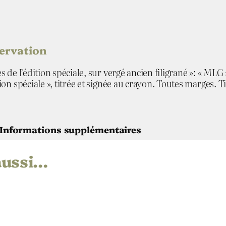
i
t
i
o
servation
n
d
 de l’édition spéciale, sur vergé ancien filigrané »: « MLG
e
n spéciale », titrée et signée au crayon. Toutes marges. Tir
t
ê
t
e
Informations supplémentaires
aussi…
 Kubo
ame, the spire (la flèche)