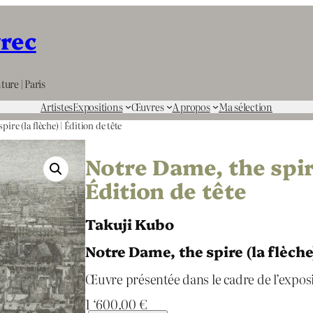
rrec
ture | Paris
Artistes
Expositions
Œuvres
A propos
Ma sélection
ire (la flèche) | Édition de tête
Notre Dame, the spire 
Édition de tête
Takuji Kubo
Notre Dame, the spire (la flèche)
Œuvre présentée dans le cadre de l’expos
1 ‘600.00
€