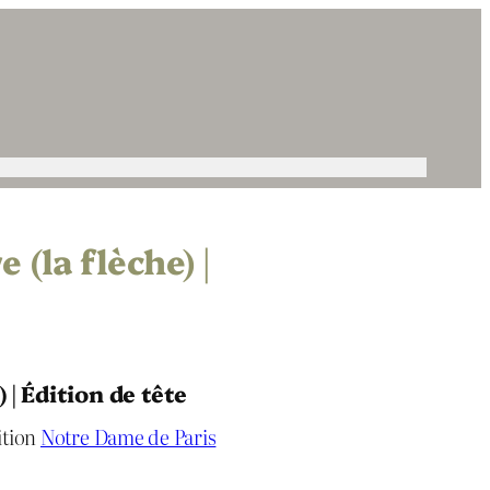
(la flèche) |
 | Édition de tête
ition
Notre Dame de Paris