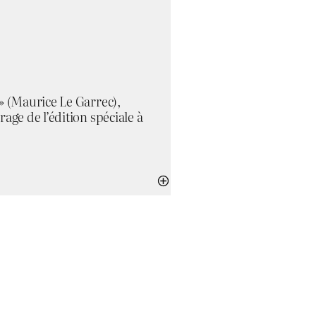
 » (Maurice Le Garrec),
age de l’édition spéciale à