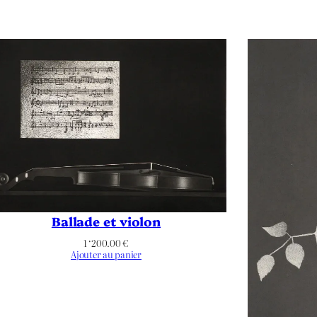
plicable
plicable
plicable
 Blanc
cture
,
Cathédrale
,
Figuratif
,
Flèche
,
Notre Dame de Paris
,
Paris
,
Vue panorami
Ballade et violon
1 ‘200.00
€
Ajouter au panier