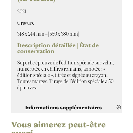
o
t
2021
r
Gravure
e
D
318 x 244 mm – [550 x 380 mm]
a
m
Description détaillée | État de
e
conservation
,
t
Superbe épreuve de l’édition spéciale sur vélin,
h
numérotée en chiffres romains, annotée : «
e
édition spéciale », titrée et signée au crayon.
s
Toutes marges. Tirage de l’édition spéciale à 50
p
épreuves.
i
r
e
Informations supplémentaires
(
l
Vous aimerez peut-être
a
Attributs
Valeur
Takuji Kubo
Artiste
f
aussi…