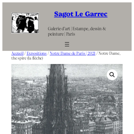
Aller
au
Sagot Le Garrec
contenu
Galerie d’art | Estampe, dessin &
peinture | Paris
Accueil
/
Expositions
/
Notre Dame de Paris | 2021
/ Notre Dame,
the spire (la flèche)