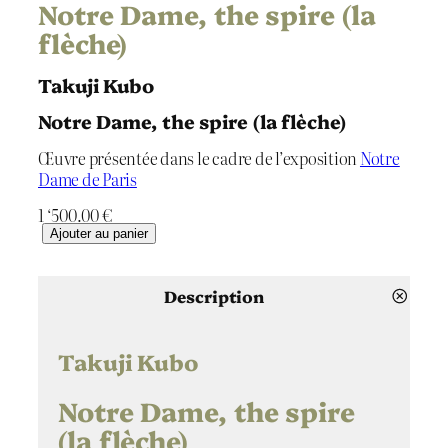
Notre Dame, the spire (la
flèche)
Takuji Kubo
Notre Dame, the spire (la flèche)
Œuvre présentée dans le cadre de l’exposition
Notre
Dame de Paris
1 ‘500.00
€
q
Ajouter au panier
u
a
n
Description
t
i
t
Takuji Kubo
é
d
Notre Dame, the spire
e
(la flèche)
N