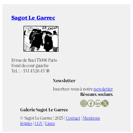
30 épreuves
Tirage
Sagot Le Garrec
–
Éditeur
Idem, Paris
Imprimeur
Non applicable
Référence bibliographique
10 rue de Buci 75006 Paris
Fond de cour gauche
Couleurs
Chromie
Tel. : +33 1 43 26 43 38
Newsletter
Abstraction
Thématique
Inscrivez-vous à notre
newsletter
Réseaux sociaux
Instagram
Facebook
LinkedIn
X
Galerie Sagot Le Garrec
© Sagot Le Garrec | 2025 |
Contact
|
Mentions
légales
|
CGV
|
Liens