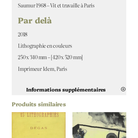
d
Saumur 1968 – Vit et travaille à Paris
e
Par delà
P
a
r
2018
d
e
Lithographie en couleurs
l
à
250 x 340 mm – [420 x 520 mm]
Imprimeur Idem, Paris
Informations supplémentaires
Produits similaires
Attributs
Valeur
Maïlys Seydoux
Artiste
Dumas
Par delà
Titre