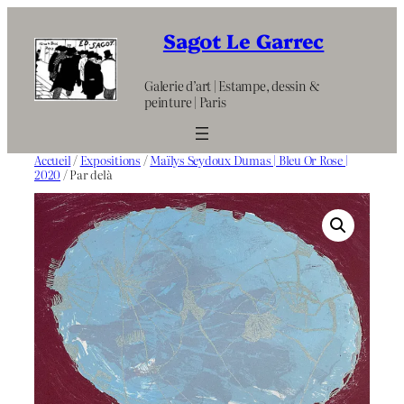
Aller
au
Sagot Le Garrec
contenu
Galerie d’art | Estampe, dessin &
peinture | Paris
Accueil
/
Expositions
/
Maïlys Seydoux Dumas | Bleu Or Rose |
2020
/ Par delà