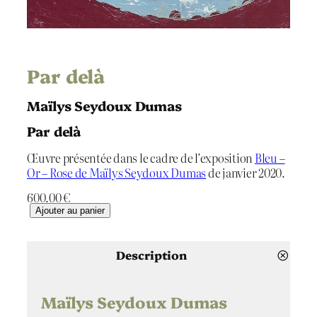
Par delà
Maïlys Seydoux Dumas
Par delà
Œuvre présentée dans le cadre de l’exposition
Bleu –
Or – Rose de Maïlys Seydoux Dumas
de janvier 2020.
600.00
€
q
Ajouter au panier
u
a
n
Description
t
i
t
Maïlys Seydoux Dumas
é