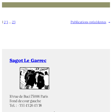
1
2
3
…
23
Publications précédentes
→
Sagot Le Garrec
10 rue de Buci 75006 Paris
Fond de cour gauche
Tel. : +33 1 43 26 43 38