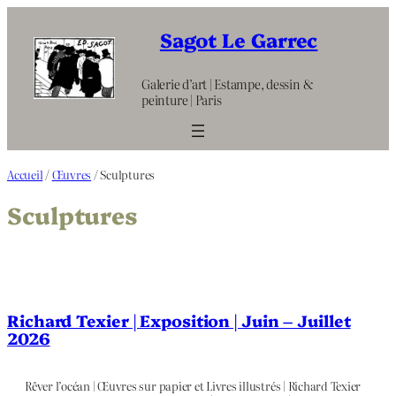
Aller
au
Sagot Le Garrec
contenu
Galerie d’art | Estampe, dessin &
peinture | Paris
Accueil
/
Œuvres
/ Sculptures
Sculptures
Richard Texier | Exposition | Juin – Juillet
2026
Rêver l’océan | Œuvres sur papier et Livres illustrés | Richard Texier