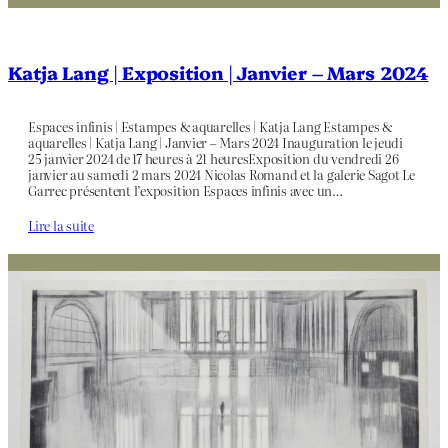
Katja Lang | Exposition | Janvier – Mars 2024
Espaces infinis | Estampes & aquarelles | Katja Lang Estampes &
aquarelles | Katja Lang | Janvier – Mars 2024 Inauguration le jeudi
25 janvier 2024 de 17 heures à 21 heuresExposition du vendredi 26
janvier au samedi 2 mars 2024 Nicolas Romand et la galerie Sagot Le
Garrec présentent l’exposition Espaces infinis avec un…
Lire la suite