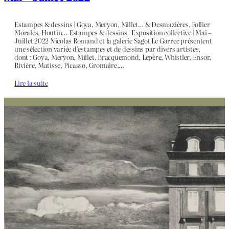
Estampes & dessins | Goya, Meryon, Millet… & Desmazières, Follier
Morales, Houtin… Estampes & dessins | Exposition collective | Mai –
Juillet 2022 Nicolas Romand et la galerie Sagot Le Garrec présentent
une sélection variée d’estampes et de dessins par divers artistes,
dont : Goya, Meryon, Millet, Bracquemond, Lepère, Whistler, Ensor,
Rivière, Matisse, Picasso, Gromaire,…
Lire la suite