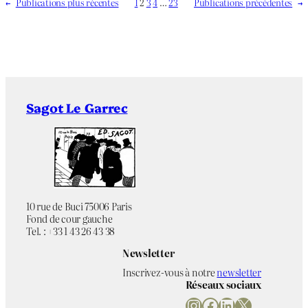
←
Publications plus récentes
1
2
3
4
…
23
Publications précédentes
→
Sagot Le Garrec
10 rue de Buci 75006 Paris
Fond de cour gauche
Tel. : +33 1 43 26 43 38
Newsletter
Inscrivez-vous à notre
newsletter
Réseaux sociaux
Instagram
Facebook
LinkedIn
X