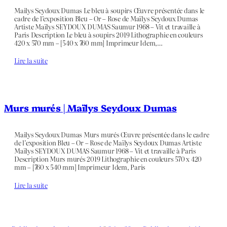
Mailys Seydoux Dumas Le bleu à soupirs Œuvre présentée dans le
cadre de l’exposition Bleu – Or – Rose de Maïlys Seydoux Dumas
Artiste Maïlys SEYDOUX DUMAS Saumur 1968 – Vit et travaille à
Paris Description Le bleu à soupirs 2019 Lithographie en couleurs
420 x 570 mm – [540 x 760 mm] Imprimeur Idem,…
Lire la suite
Murs murés | Maïlys Seydoux Dumas
Mailys Seydoux Dumas Murs murés Œuvre présentée dans le cadre
de l’exposition Bleu – Or – Rose de Maïlys Seydoux Dumas Artiste
Maïlys SEYDOUX DUMAS Saumur 1968 – Vit et travaille à Paris
Description Murs murés 2019 Lithographie en couleurs 570 x 420
mm – [760 x 540 mm] Imprimeur Idem, Paris
Lire la suite