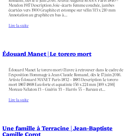
Romand, dès le 17 juin 2016. Artiste Auguste RODIN Paris 1840 –
Meudon 1917 Description Joie - écarts Femme couchée, jambes
écartées vers 1900 Graphite et estompe sur vélin 313 x 210 mm
Annotation au graphite en bas à…
Lire la suite
Édouard Manet | Le torero mort
Édouard Manet Le torero mort Œuvre à retrouver dans le cadre de
l’exposition Hommage à Jean-Claude Romand, dès le 17 juin 2016.
Artiste Édouard MANET Paris 1832 – 1883 Description Le torero
mort 1867-1868 Eau-forte et aquatinte 156 x 224 mm [169 x 266]
Moreau-Nélaton 13 – Guérin 33 – Harris 55 – Bareau et…
Lire la suite
Une famille à Terracine | Jean-Baptiste
Camille Corot