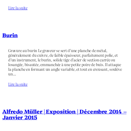
Lire la suite
Burin
Gravure au burin Le graveur se sert d’une planche de métal,
généralement du cuivre, de faible épaisseur, parfaitement polie, et
d’un instrument, le burin, solide tige d’acier de section carrée ou
losangée, bisautée, emmanchée à une petite poire de buis. Il attaque
la planche en formant un angle variable, et tout en creusant, soulève
un…
Lire la suite
Alfredo Müller | Exposition | Décembre 2014 –
Janvier 2015