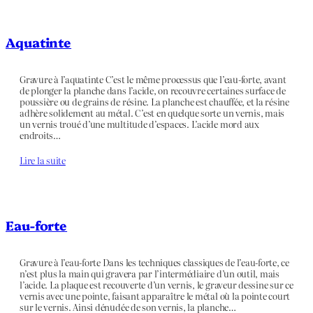
Aquatinte
Gravure à l’aquatinte C’est le même processus que l’eau-forte, avant
de plonger la planche dans l’acide, on recouvre certaines surface de
poussière ou de grains de résine. La planche est chauffée, et la résine
adhère solidement au métal. C’est en quelque sorte un vernis, mais
un vernis troué d’une multitude d’espaces. L’acide mord aux
endroits…
Lire la suite
Eau-forte
Gravure à l’eau-forte Dans les techniques classiques de l’eau-forte, ce
n’est plus la main qui gravera par l’intermédiaire d’un outil, mais
l’acide. La plaque est recouverte d’un vernis, le graveur dessine sur ce
vernis avec une pointe, faisant apparaître le métal où la pointe court
sur le vernis. Ainsi dénudée de son vernis, la planche…