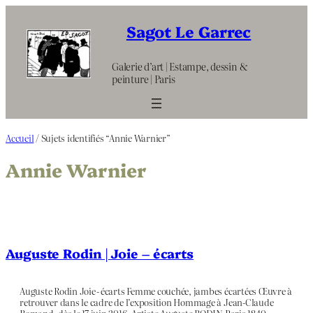
Aller
au
Sagot Le Garrec
contenu
Galerie d’art | Estampe, dessin &
peinture | Paris
Accueil
/ Sujets identifiés “Annie Warnier”
Annie Warnier
Auguste Rodin | Joie – écarts
Auguste Rodin Joie - écarts Femme couchée, jambes écartées Œuvre à
retrouver dans le cadre de l’exposition Hommage à Jean-Claude