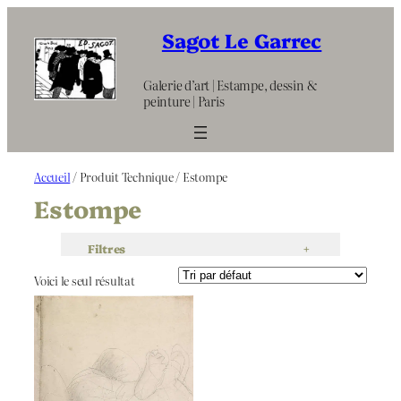
Aller
au
Sagot Le Garrec
contenu
Galerie d’art | Estampe, dessin &
peinture | Paris
Accueil
/ Produit Technique / Estompe
Estompe
Filtres
+
Voici le seul résultat