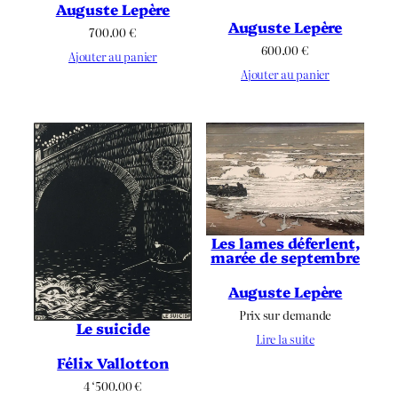
Auguste Lepère
Auguste Lepère
700.00
€
600.00
€
Ajouter au panier
Ajouter au panier
Les lames déferlent,
marée de septembre
Auguste Lepère
Prix sur demande
Le suicide
Lire la suite
Félix Vallotton
4 ‘500.00
€