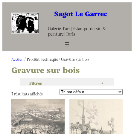
Aller
au
Sagot Le Garrec
contenu
Galerie d’art | Estampe, dessin &
peinture | Paris
Accueil
/ Produit Technique / Gravure sur bois
Gravure sur bois
Filtres
+
7 résultats affichés