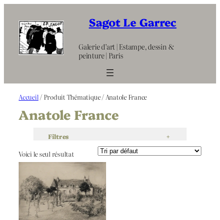
Aller
au
Sagot Le Garrec
contenu
Galerie d’art | Estampe, dessin &
peinture | Paris
Accueil
/ Produit Thématique / Anatole France
Anatole France
Filtres
+
Voici le seul résultat