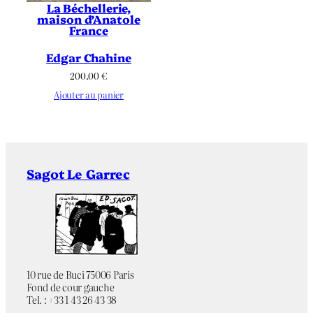
La Béchellerie,
maison d’Anatole
France
Edgar Chahine
200.00
€
Ajouter au panier
Sagot Le Garrec
10 rue de Buci 75006 Paris
Fond de cour gauche
Tel. : +33 1 43 26 43 38