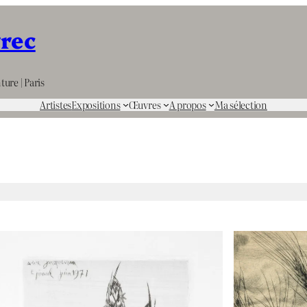
rrec
ture | Paris
Artistes
Expositions
Œuvres
A propos
Ma sélection