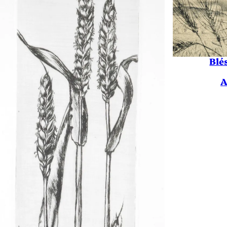
Blé
A