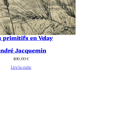
s primitifs en Velay
ndré Jacquemin
400.00
€
Lire la suite