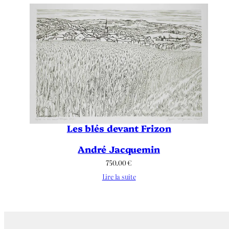
Les blés devant Frizon
André Jacquemin
750.00
€
Lire la suite