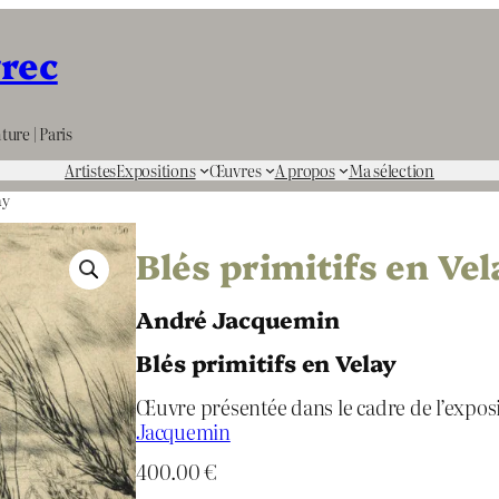
rrec
ture | Paris
Artistes
Expositions
Œuvres
A propos
Ma sélection
ay
Blés primitifs en Vel
André Jacquemin
Blés primitifs en Velay
Œuvre présentée dans le cadre de l’expos
Jacquemin
400.00
€