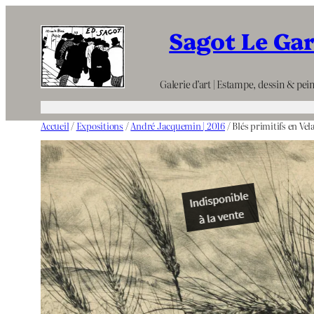
Aller
Sagot Le Ga
au
contenu
Galerie d’art | Estampe, dessin & pein
Accueil
/
Expositions
/
André Jacquemin | 2016
/ Blés primitifs en Vel