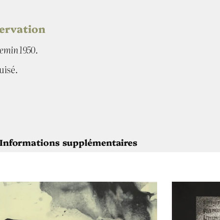
servation
emin 1950
.
uisé.
Informations supplémentaires
André Jacquemin
Blés primitifs en Velay