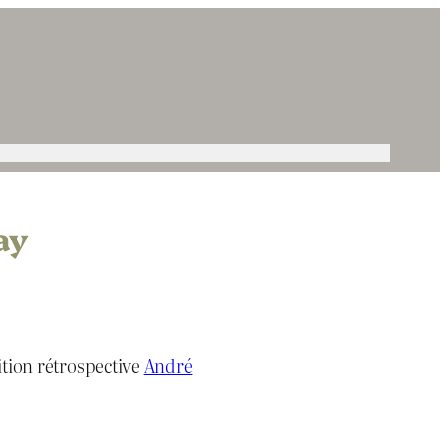
ay
ition rétrospective
André