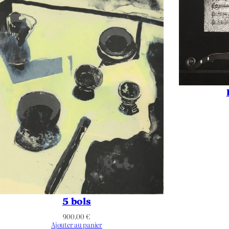
1950
Pointe sèche
–
225
360
–
–
Paysage
5 bols
–
900.00
€
Ajouter au panier