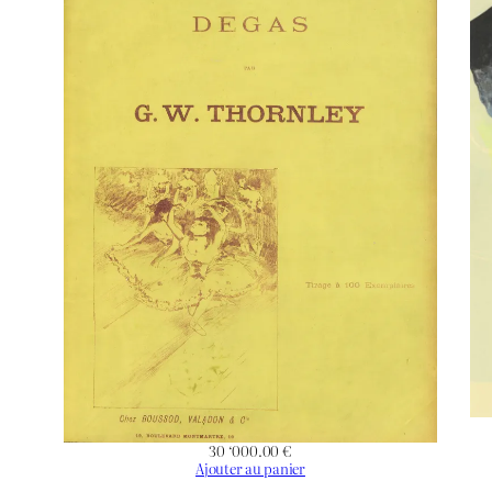
Date
Technique
Support | Papier
Hauteur de l’oeuvre (mm)
Largeur de l’oeuvre (mm)
Hauteur du Support | Papier (mm)
Largeur du Support | Papier (mm)
Orientation
30 ‘000.00
€
État
Ajouter au panier