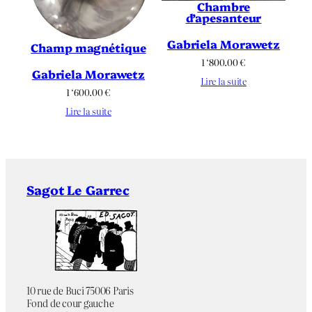
Chambre
d’apesanteur
Gabriela Morawetz
Champ magnétique
1 ‘800.00
€
Gabriela Morawetz
Lire la suite
1 ‘600.00
€
Lire la suite
Sagot Le Garrec
10 rue de Buci 75006 Paris
Fond de cour gauche