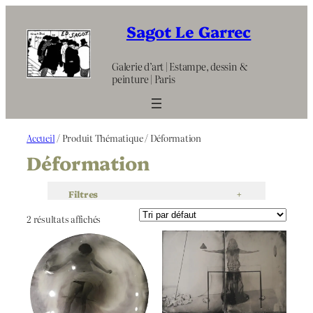
Aller
au
Sagot Le Garrec
contenu
Galerie d’art | Estampe, dessin &
peinture | Paris
Accueil
/ Produit Thématique / Déformation
Déformation
Filtres
+
2 résultats affichés