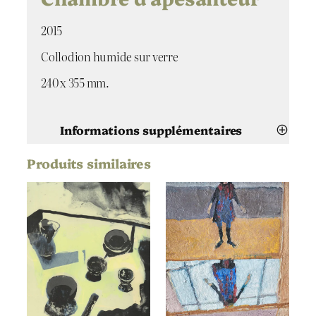
2015
Collodion humide sur verre
240 x 355 mm.
Informations supplémentaires
Produits similaires
Attributs
Valeur
Gabriela Morawetz
Artiste
Chambre d'apesanteur
Titre
2015
Date
Collodion humide
Technique