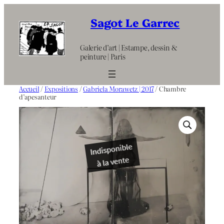
Aller
au
Sagot Le Garrec
contenu
Galerie d’art | Estampe, dessin &
peinture | Paris
Accueil
/
Expositions
/
Gabriela Morawetz | 2017
/ Chambre
d’apesanteur