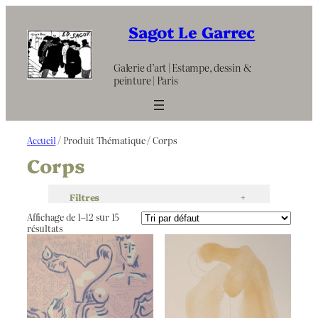
Aller
au
Sagot Le Garrec
contenu
Galerie d’art | Estampe, dessin &
peinture | Paris
Accueil
/ Produit Thématique / Corps
Corps
Filtres
+
Affichage de 1–12 sur 15
résultats