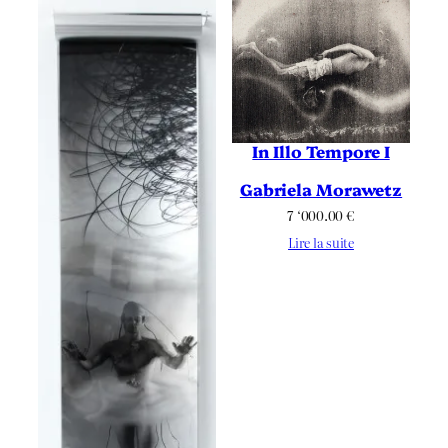
In Illo Tempore I
Gabriela Morawetz
7 ‘000.00
€
Lire la suite