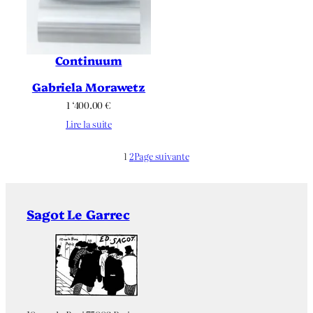
Continuum
Gabriela Morawetz
1 ‘400.00
€
Lire la suite
1
2
Page suivante
Sagot Le Garrec