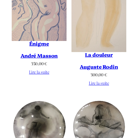
Énigme
La douleur
André Masson
350.00
€
Auguste Rodin
Lire la suite
300.00
€
Lire la suite