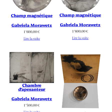
Champ magnétique
Champ magnétique
Gabriela Morawetz
Gabriela Morawetz
1 ‘600.00
€
1 ‘600.00
€
Lire la suite
Lire la suite
Chambre
d’apesanteur
Gabriela Morawetz
1 ‘500.00
€
Lire la suite