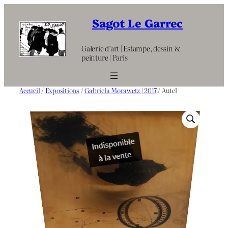
Aller
au
Sagot Le Garrec
contenu
Galerie d’art | Estampe, dessin &
peinture | Paris
Accueil
/
Expositions
/
Gabriela Morawetz | 2017
/ Autel