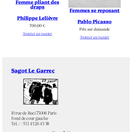
Femme pliant des
draps
Femmes se reposant
Philippe Lelièvre
Pablo Picasso
700.00
€
Prix sur demande
Ajouter au panier
Ajouter au panier
Sagot Le Garrec
10 rue de Buci 75006 Paris
Fond de cour gauche
Tel. : +33 1 43 26 43 38