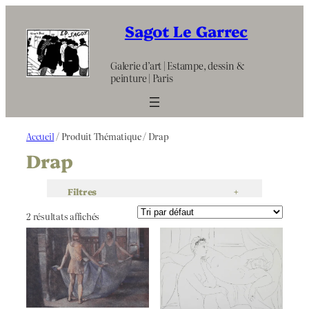
Aller
au
Sagot Le Garrec
contenu
Galerie d’art | Estampe, dessin &
peinture | Paris
Accueil
/ Produit Thématique / Drap
Drap
Filtres
+
2 résultats affichés