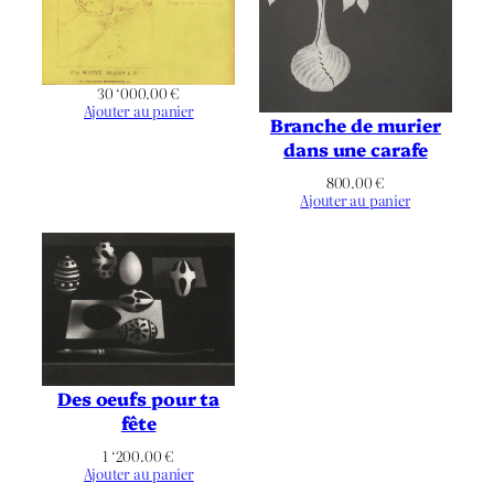
Lacourière
Imprimeur
Suite Vollard
Publication
30 ‘000.00
€
Ajouter au panier
Branche de murier
Noir & Blanc
Chromie
dans une carafe
Paysage
Orientation
800.00
€
Ajouter au panier
Cubisme
,
Drap
,
Drapé
,
Femme
,
Thématique
Fenêtre
,
Lit
,
Nu
,
Repos
,
Rideau
Des oeufs pour ta
fête
1 ‘200.00
€
Ajouter au panier