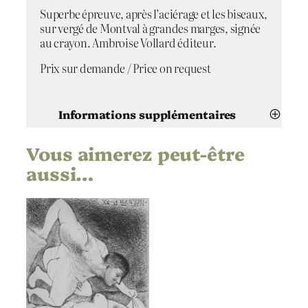
s
Superbe épreuve, après l’aciérage et les biseaux,
a
sur vergé de Montval à grandes marges, signée
n
au crayon. Ambroise Vollard éditeur.
t
Prix sur demande / Price on request
Informations supplémentaires
Vous aimerez peut-être
Attributs
Valeur
Pablo Picasso
Artiste
aussi…
Femmes se reposant
Titre
1931
Date
Pointe sèche
Technique
Montval
,
Vergé
Support | Papier