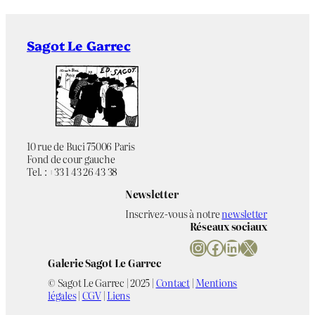
Sagot Le Garrec
10 rue de Buci 75006 Paris
Fond de cour gauche
Tel. : +33 1 43 26 43 38
Newsletter
Inscrivez-vous à notre
newsletter
Réseaux sociaux
Instagram
Facebook
LinkedIn
X
Galerie Sagot Le Garrec
© Sagot Le Garrec | 2025 |
Contact
|
Mentions
légales
|
CGV
|
Liens