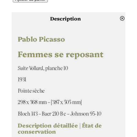
u
a
n
Description
t
i
t
Pablo Picasso
é
d
Femmes se reposant
e
F
Suite Vollard
, planche 10
e
m
1931
m
e
Pointe sèche
s
s
298 x 368 mm – [387 x 505 mm]
e
Bloch 143 – Baer 210 B c – Johnson 95-10
r
e
Description détaillée | État de
p
conservation
o