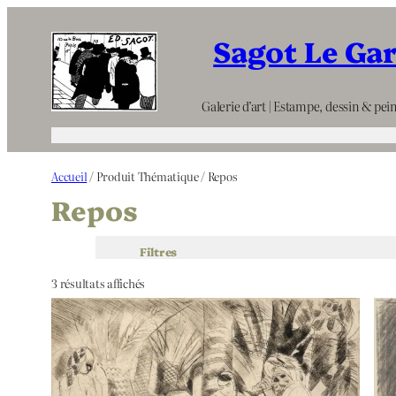
Aller
Sagot Le Ga
au
contenu
Galerie d’art | Estampe, dessin & pein
Accueil
/ Produit Thématique / Repos
Repos
Filtres
3 résultats affichés