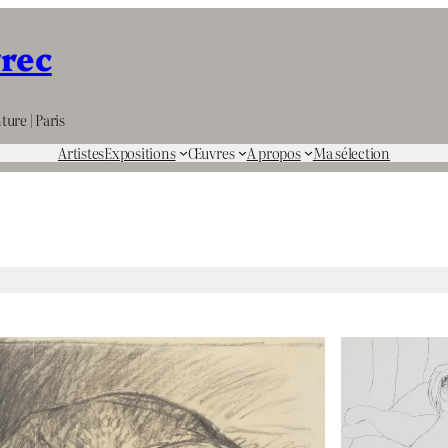
rrec
ture | Paris
Artistes
Expositions
Œuvres
A propos
Ma sélection