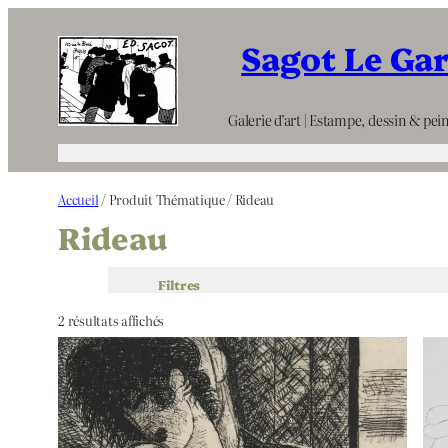
Aller
Sagot Le Ga
au
contenu
Galerie d’art | Estampe, dessin & pein
Accueil
/ Produit Thématique / Rideau
Rideau
Filtres
2 résultats affichés