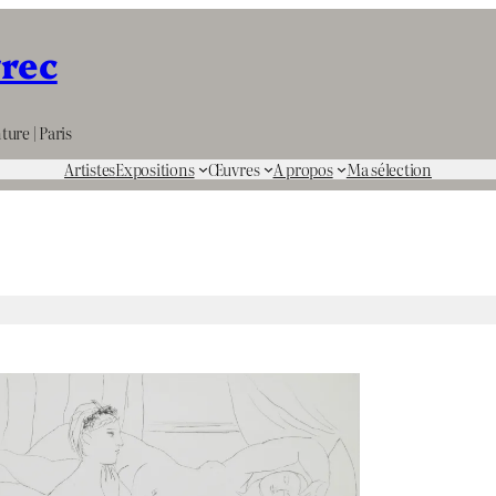
rrec
ture | Paris
Artistes
Expositions
Œuvres
A propos
Ma sélection