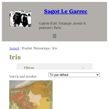
Aller
au
Sagot Le Garrec
contenu
Galerie d’art | Estampe, dessin &
peinture | Paris
Accueil
/ Produit Thématique / Iris
Iris
Filtres
+
Voici le seul résultat