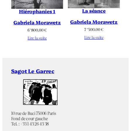
La séance
Hiérophanies 1
Gabriela Morawetz
Gabriela Morawetz
7 ‘500.00
€
6 ‘800.00
€
Lire la suite
Lire la suite
Sagot Le Garrec
10 rue de Buci 75006 Paris
Fond de cour gauche
Tel. : +33 1 43 26 43 38