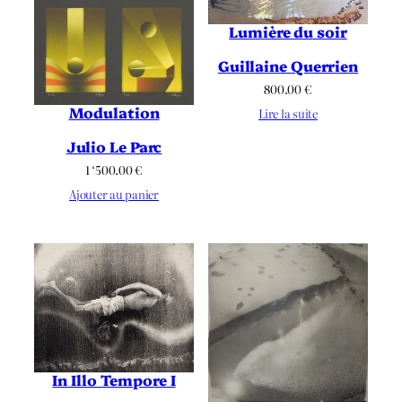
Lumière du soir
Guillaine Querrien
800.00
€
Modulation
Lire la suite
Julio Le Parc
1 ‘500.00
€
Ajouter au panier
In Illo Tempore I