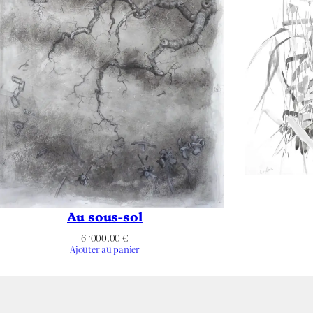
0
0
ysage
Au sous-sol
6 ‘000.00
€
n applicable
Ajouter au panier