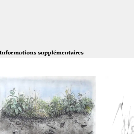
Informations supplémentaires
illaine Querrien
mière du soir
15
stel