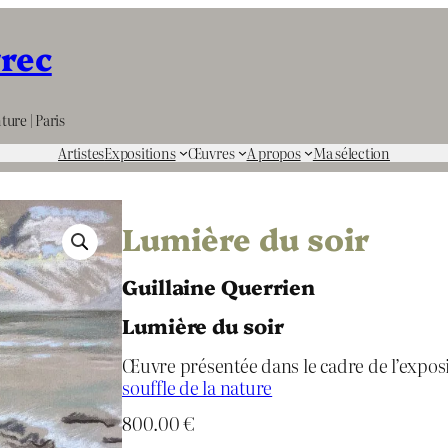
rrec
ture | Paris
Artistes
Expositions
Œuvres
A propos
Ma sélection
Lumière du soir
Guillaine Querrien
Lumière du soir
Œuvre présentée dans le cadre de l’expos
souffle de la nature
800.00
€