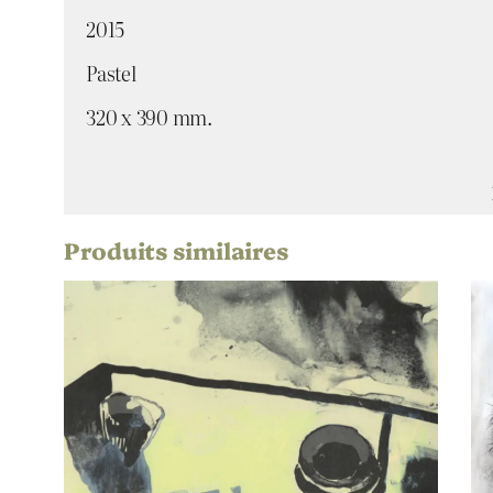
2015
Pastel
320 x 390 mm.
Produits similaires
Attributs
Valeur
Gu
Artiste
Lu
Titre
20
Date
Pa
Technique
–
Support | Papier