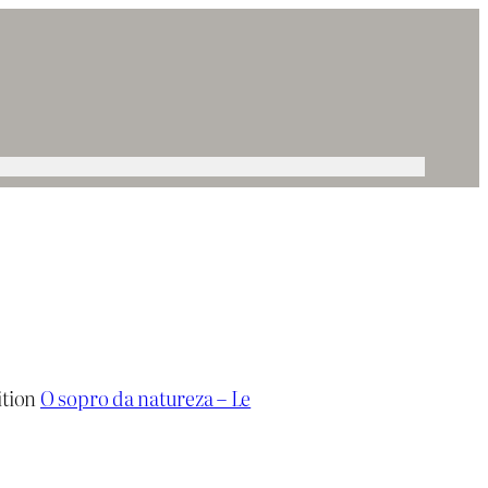
ition
O sopro da natureza – Le