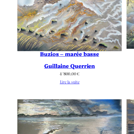
Buzios – marée basse
Guillaine Querrien
4 ‘800.00
€
Lire la suite