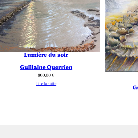
Lumière du soir
Guillaine Querrien
800.00
€
Lire la suite
G