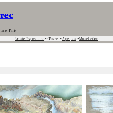
rrec
ture | Paris
Artistes
Expositions
Œuvres
A propos
Ma sélection