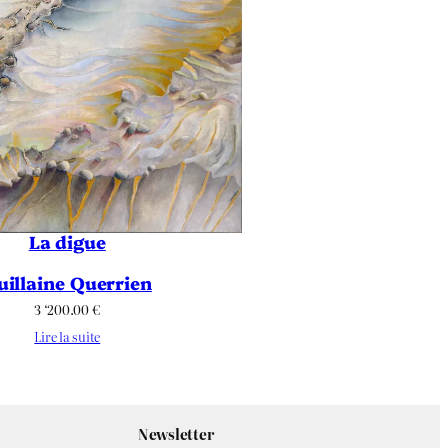
La digue
uillaine Querrien
3 ‘200.00
€
Lire la suite
Newsletter