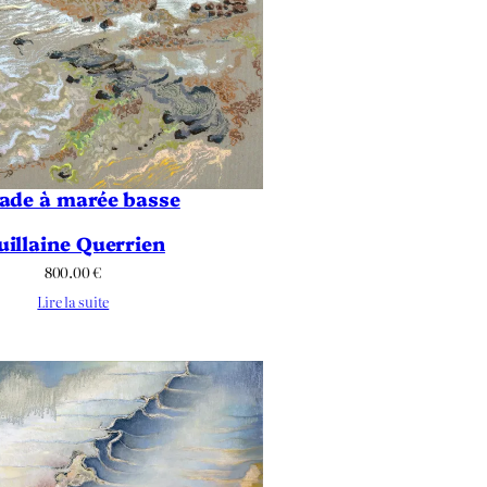
ade à marée basse
uillaine Querrien
800.00
€
Lire la suite