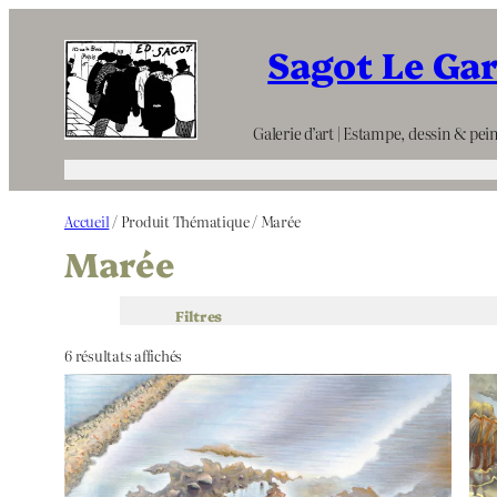
Aller
Sagot Le Ga
au
contenu
Galerie d’art | Estampe, dessin & pein
Accueil
/ Produit Thématique / Marée
Marée
Filtres
6 résultats affichés