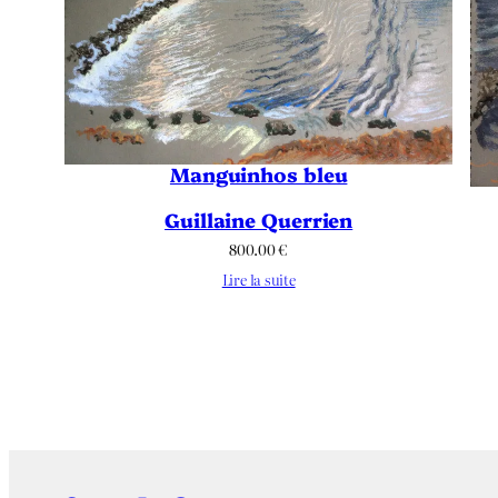
Manguinhos bleu
Guillaine Querrien
800.00
€
Lire la suite