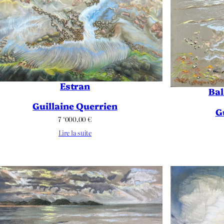
Estran
Bal
Guillaine Querrien
G
7 ‘000.00
€
Lire la suite