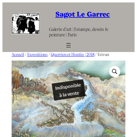
Aller
au
Sagot Le Garrec
contenu
Galerie d’art | Estampe, dessin &
peinture | Paris
Accueil
/
Expositions
/
Querrien et Houtin | 2018
/ Estran