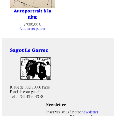
Non applicable
Tirage
Autoportrait à la
–
Éditeur
pipe
7 ‘000.00
€
Non applicable
Imprimeur
Ajouter au panier
Référence
–
bibliographique
Sagot Le Garrec
Couleurs
Chromie
Figuratif
,
Marée
,
Mer/Océan
,
Minérale
,
Nature
,
Rivière/Fleuve
,
Thématique
Végétal
10 rue de Buci 75006 Paris
Fond de cour gauche
Tel. : +33 1 43 26 43 38
Newsletter
Inscrivez-vous à notre
newsletter