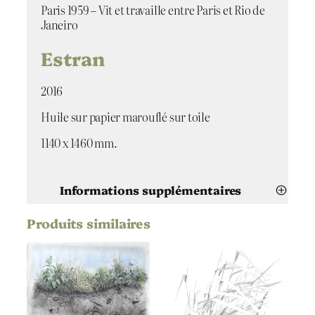
Paris 1959 – Vit et travaille entre Paris et Rio de
Janeiro
Estran
2016
Huile sur papier marouflé sur toile
1140 x 1460 mm.
Informations supplémentaires
Produits similaires
Attributs
Valeur
Guillaine Querrien
Artiste
Estran
Titre
2016
Date