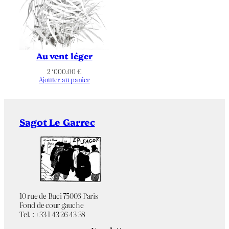
Non applicable
État
Non applicable
Tirage
Au vent léger
–
Éditeur
2 ‘000.00
€
Ajouter au panier
Non applicable
Imprimeur
Référence
–
Sagot Le Garrec
bibliographique
Couleurs
Chromie
Digue
,
Figuratif
,
Marée
,
Mer/Océan
,
Nature
,
Paysage
,
Thématique
Rocher
10 rue de Buci 75006 Paris
Fond de cour gauche
Tel. : +33 1 43 26 43 38