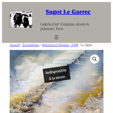
Aller
au
Sagot Le Garrec
contenu
Galerie d’art | Estampe, dessin &
peinture | Paris
Accueil
/
Expositions
/
Querrien et Houtin | 2018
/ La digue