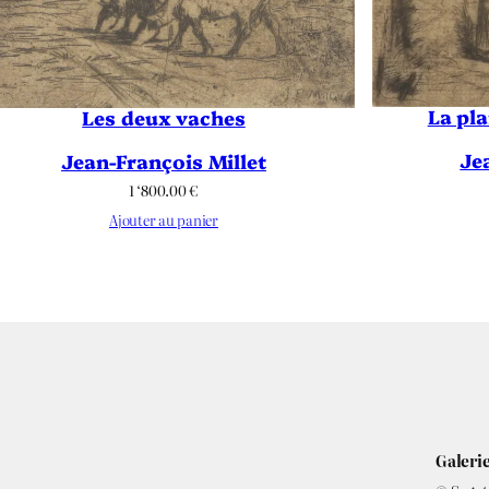
La pla
Les deux vaches
Je
Jean-François Millet
1 ‘800.00
€
Ajouter au panier
Galerie