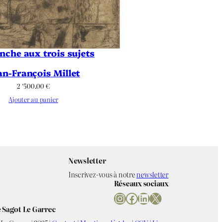
nche aux trois sujets
an-François Millet
2 ‘500.00
€
Ajouter au panier
Newsletter
Inscrivez-vous à notre
newsletter
Réseaux sociaux
Instagram
Facebook
LinkedIn
X
 Sagot Le Garrec