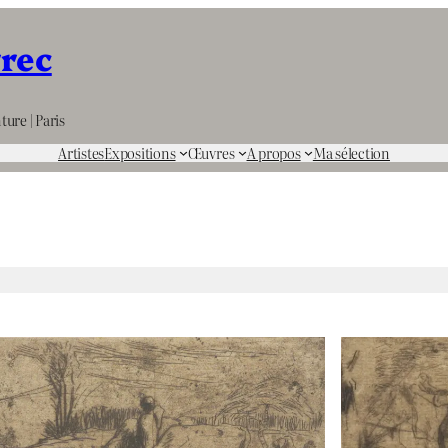
rrec
ture | Paris
Artistes
Expositions
Œuvres
A propos
Ma sélection