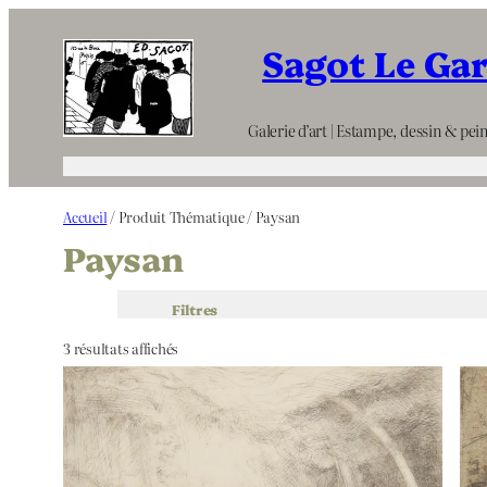
Aller
Sagot Le Ga
au
contenu
Galerie d’art | Estampe, dessin & pein
Accueil
/ Produit Thématique / Paysan
Paysan
Filtres
3 résultats affichés