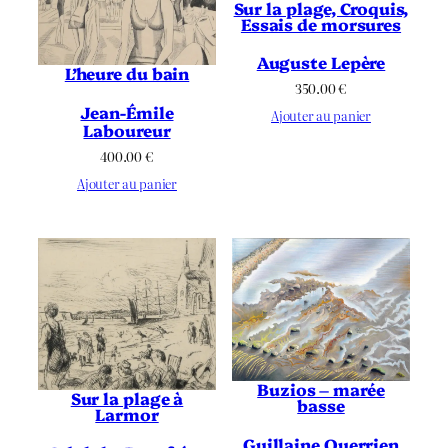
Sur la plage, Croquis,
Essais de morsures
Auguste Lepère
L’heure du bain
350.00
€
Jean-Émile
Ajouter au panier
Laboureur
400.00
€
Ajouter au panier
Buzios – marée
Sur la plage à
basse
Larmor
Guillaine Querrien