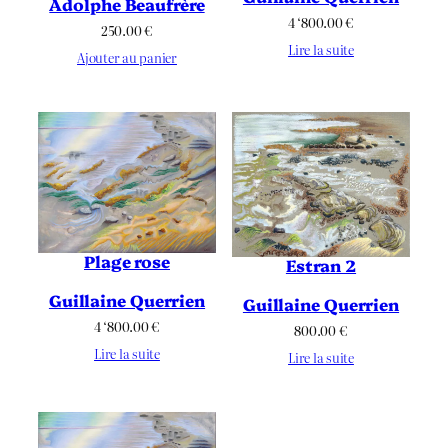
Adolphe Beaufrère
4 ‘800.00
€
250.00
€
Lire la suite
Ajouter au panier
Plage rose
Estran 2
Guillaine Querrien
Guillaine Querrien
4 ‘800.00
€
800.00
€
Lire la suite
Lire la suite