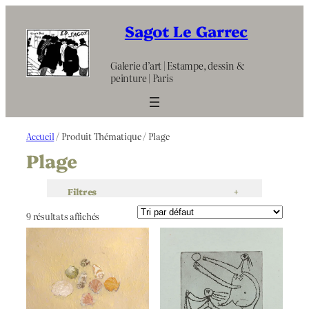
Aller
au
Sagot Le Garrec
contenu
Galerie d’art | Estampe, dessin &
peinture | Paris
Accueil
/ Produit Thématique / Plage
Plage
Filtres
+
9 résultats affichés