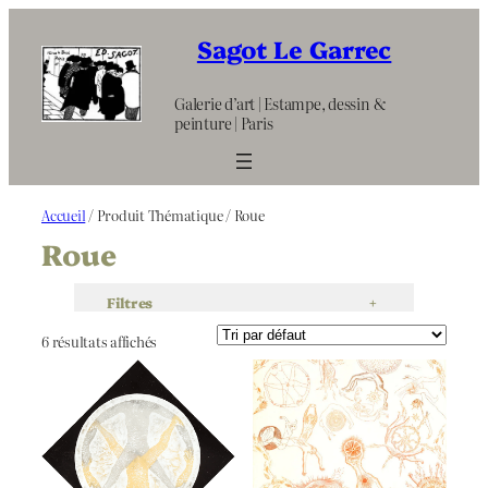
Aller
au
Sagot Le Garrec
contenu
Galerie d’art | Estampe, dessin &
peinture | Paris
Accueil
/ Produit Thématique / Roue
Roue
Filtres
+
6 résultats affichés