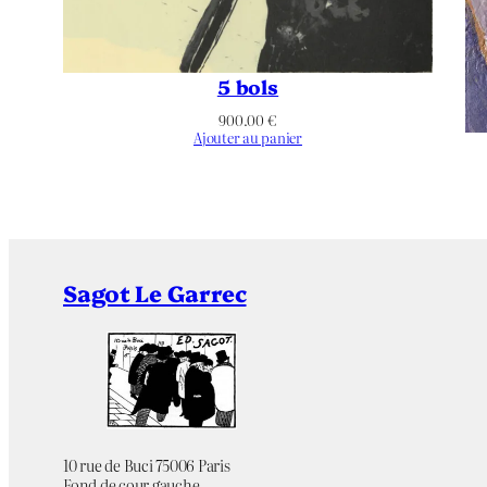
Largeur du Support | Papier (mm)
Orientation
5 bols
État
900.00
€
Ajouter au panier
Tirage
Éditeur
Imprimeur
Sagot Le Garrec
Référence bibliographique
Chromie
Thématique
10 rue de Buci 75006 Paris
Fond de cour gauche