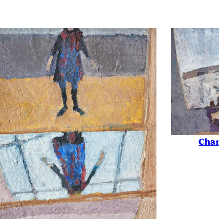
Gabriela Morawetz
Sans titre
2014
Sérigraphie
Soie
Chan
140
265
–