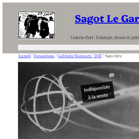
Aller
Sagot Le Ga
au
contenu
Galerie d’art | Estampe, dessin & pein
Accueil
/
Expositions
/
Gabriela Morawetz | 2017
/ Sans titre