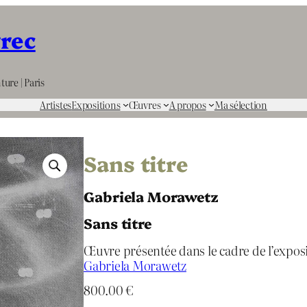
rrec
ture | Paris
Artistes
Expositions
Œuvres
A propos
Ma sélection
Sans titre
Gabriela Morawetz
Sans titre
Œuvre présentée dans le cadre de l’expos
Gabriela Morawetz
800.00
€