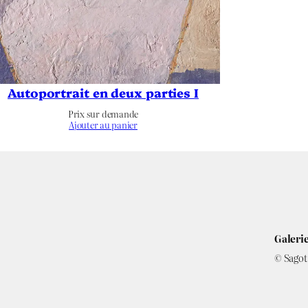
–
Paysage
–
Autoportrait en deux parties I
–
Prix sur demande
Ajouter au panier
–
Non applicable
–
Galerie
Noir & Blanc
© Sagot 
Abstraction
,
Ombre
,
Projection
,
Roue
,
Sphère