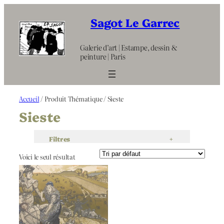
Aller
au
Sagot Le Garrec
contenu
Galerie d’art | Estampe, dessin &
peinture | Paris
Accueil
/ Produit Thématique / Sieste
Sieste
Filtres
+
Voici le seul résultat