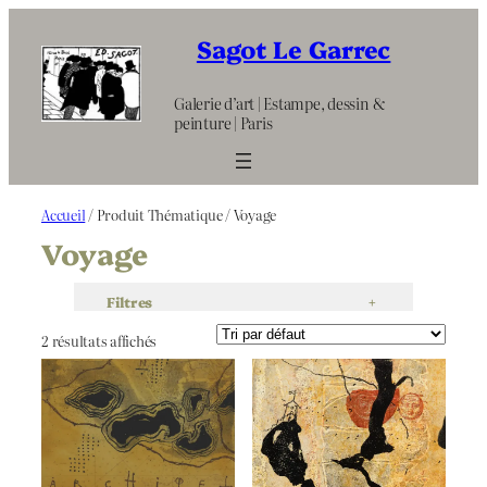
Aller
au
Sagot Le Garrec
contenu
Galerie d’art | Estampe, dessin &
peinture | Paris
Accueil
/ Produit Thématique / Voyage
Voyage
Filtres
+
2 résultats affichés