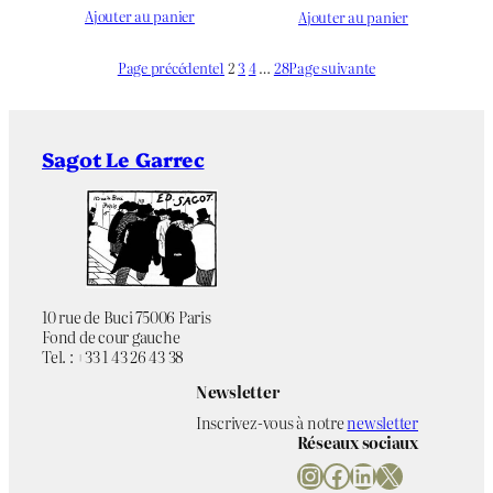
Ajouter au panier
Ajouter au panier
Page précédente
1
2
3
4
…
28
Page suivante
Sagot Le Garrec
10 rue de Buci 75006 Paris
Fond de cour gauche
Tel. : +33 1 43 26 43 38
Newsletter
Inscrivez-vous à notre
newsletter
Réseaux sociaux
Instagram
Facebook
LinkedIn
X