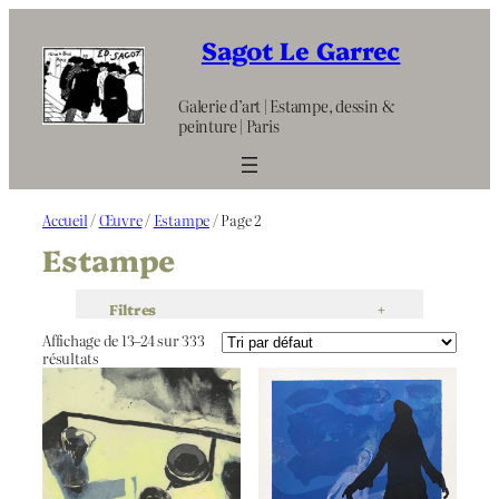
Aller
au
Sagot Le Garrec
contenu
Galerie d’art | Estampe, dessin &
peinture | Paris
Accueil
/
Œuvre
/
Estampe
/ Page 2
Estampe
Filtres
+
Affichage de 13–24 sur 333
résultats