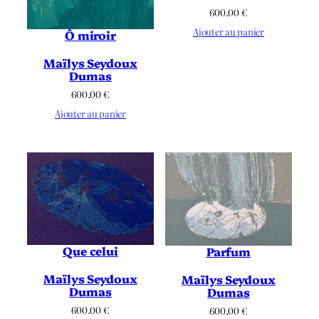
600.00
€
Ajouter au panier
Ô miroir
Maïlys Seydoux
Dumas
600.00
€
Ajouter au panier
Que celui
Parfum
Maïlys Seydoux
Maïlys Seydoux
Dumas
Dumas
600.00
€
600.00
€